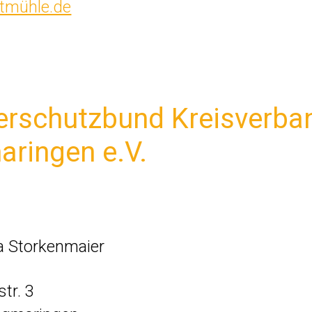
tmühle.de
erschutzbund Kreisverba
aringen e.V.
a Storkenmaier
tr. 3