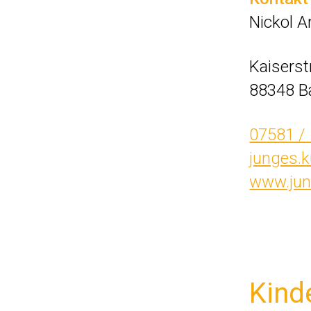
Nickol A
Kaiserst
88348 B
07581 /
junges.
www.jun
Kind