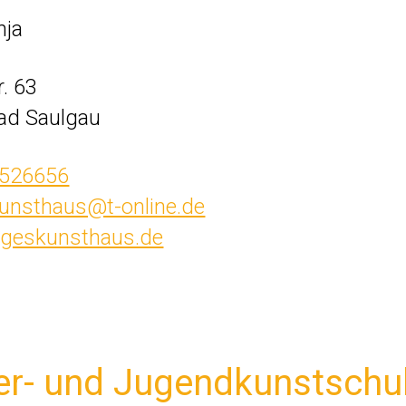
nja
r. 63
ad Saulgau
 526656
kunsthaus@t-online.de
geskunsthaus.de
er- und Jugendkunstschu