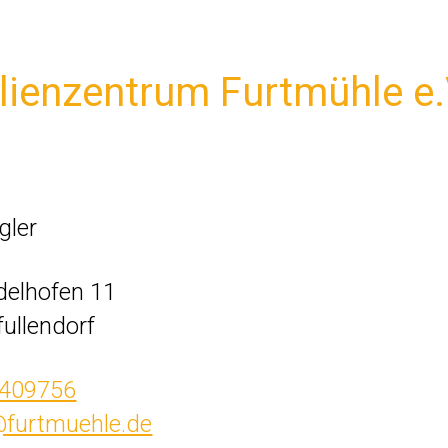
lienzentrum Furtmühle e.
gler
delhofen 11
ullendorf
 409756
@furtmuehle.de