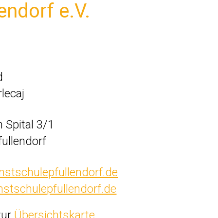
endorf e.V.
d
rlecaj
 Spital 3/1
ullendorf
stschulepfullendorf.de
stschulepfullendorf.de
zur
Übersichtskarte