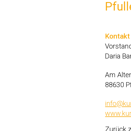
Pfull
Kontakt
Vorstan
Daria Ba
Am Alten
88630 Pf
info@kun
www.kun
Zurück 