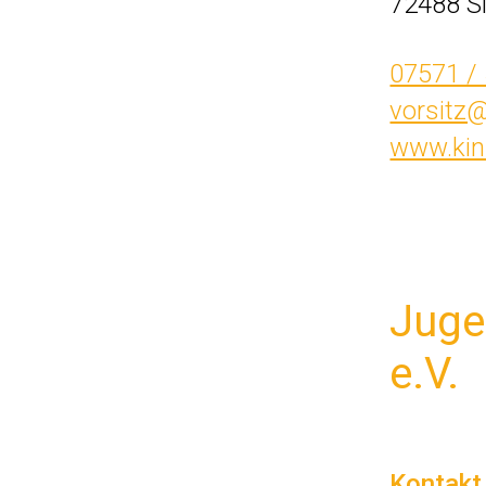
72488 S
07571 /
vorsitz
www.kin
Juge
e.V.
Kontakt